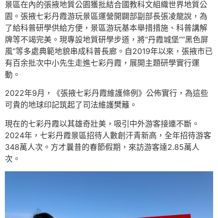
景區在內的張掖地質公園獲批結合國教科文組織世界地質公
園。張掖七彩丹霞游玩景區運營開闢部副部長張凌龍說，為
了給科普研學供給方便，景區游玩基本舉措措施、科普講解
牌等不竭完美。現專設地質研學步道，將“丹霞城堡”“黑色屏
風”等多處典範地貌串成科普長廊。自2019年以來，張掖市已
有百余批次中小先生走進七彩丹霞，展開主題研學實行運
動。
2022年9月，《張掖七彩丹霞維護條例》公佈實行，為這些
可貴的地球印記筑起了司法維護樊籬。
現在的七彩丹霞以其雄奇壯美，吸引中外游客接連不斷。
2024年，七彩丹霞景區招待人數創汗青新高，全年招待游客
348萬人次。方才曩昔的春節假期，來訪游客達2.85萬人
次。