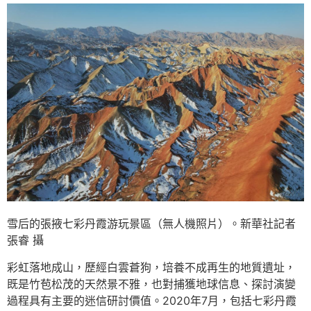
雪后的張掖七彩丹霞游玩景區（無人機照片）。新華社記者
張睿 攝
彩虹落地成山，歷經白雲蒼狗，培養不成再生的地質遺址，
既是竹苞松茂的天然景不雅，也對捕獲地球信息、探討演變
過程具有主要的迷信研討價值。2020年7月，包括七彩丹霞