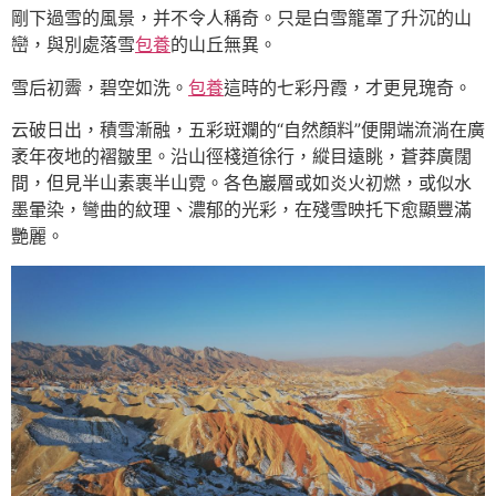
剛下過雪的風景，并不令人稱奇。只是白雪籠罩了升沉的山
巒，與別處落雪
包養
的山丘無異。
雪后初霽，碧空如洗。
包養
這時的七彩丹霞，才更見瑰奇。
云破日出，積雪漸融，五彩斑斕的“自然顏料”便開端流淌在廣
袤年夜地的褶皺里。沿山徑棧道徐行，縱目遠眺，蒼莽廣闊
間，但見半山素裹半山霓。各色巖層或如炎火初燃，或似水
墨暈染，彎曲的紋理、濃郁的光彩，在殘雪映托下愈顯豐滿
艷麗。