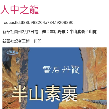
跳
人中之龍
至
主
要
requestId:688b988204a734.19208890.
內
新華社蘭州2月7日電
題：雪后丹霞：半山素裹半山霓
容
新華社記者王博、何問