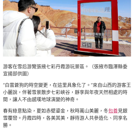
游客在雪后游覽張掖七彩丹霞游玩景區。（張掖市臨澤縣委
宣揚部供圖）
“白雲蒼狗的時空變更，在這里具象化了。”來自山西的游客王
小麗說，伴著雪景散步七彩峽谷，靜享與年夜天然相處的時
間，讓人不由感嘆地球演變的神奇。
春有綠意點染，夏如赤壁鎏金，秋時萬山美麗，冬
包養
見銀
雪覆巒。丹霞四時，各美其美，靜待游人共參造化、同享名
勝。