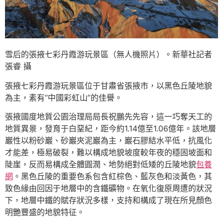
雪后的張掖七彩丹霞游玩景區（無人機照片）。新華社記者
張睿 攝
張掖七彩丹霞游玩景區位于甘肅省張掖市，以黑色丘陵地貌
為主，素有“中國彩虹山”的佳譽。
張掖國度地質公園治理局局長祝鵬先先容，這一巧奪天工的
地質異景，發育于白堊紀，距今約1.14億至1.06億年。該地層
巖性以粉砂巖、砂巖夾泥巖為主，巖石膠結水平低，抗風化
才能差，極易破裂，難以構成地貌坡度較年夜的穩固坡面和
陡崖，反而易構成全體圓潤、地勢絕對低矮的丘陵地貌
包養
網
。黑色丘陵的重要色系包含紅棕色、藍灰色和淡黃色，其
致色緣由回因于地層中的含鐵礦物。在氧化復原周遭的狀況
下，地層中鐵的賦存狀況多樣，支持和構成了現在所見顏色
明艷豐盛的地貌特征。