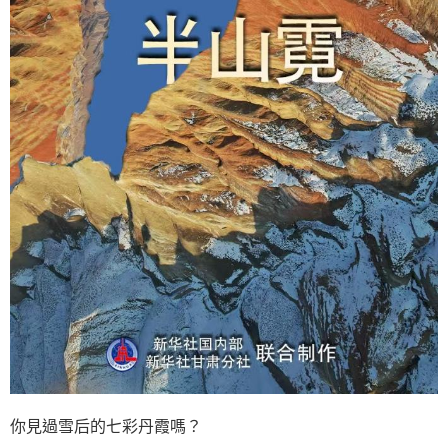
你見過雪后的七彩丹霞嗎？