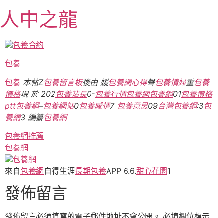
跳
人中之龍
至
主
要
包養合約
內
包養
容
包養
本帖Z
包養留言板
後由 媛
包養網心得
聲
包養情婦
重
包養
價格
現 於 202
包養站長
0-
包養行情
包養網
包養網
01
包養價格
ptt
包養網
–
包養網站
0
包養感情
7
包養意思
09
台灣包養網
:3
包
養網
3 編纂
包養網
包養網推薦
包養網
包養網
來自
包養網
自得生涯
長期包養
APP 6.6.
甜心花園
1
發佈留言
發佈留言必須填寫的電子郵件地址不會公開。
必填欄位標示